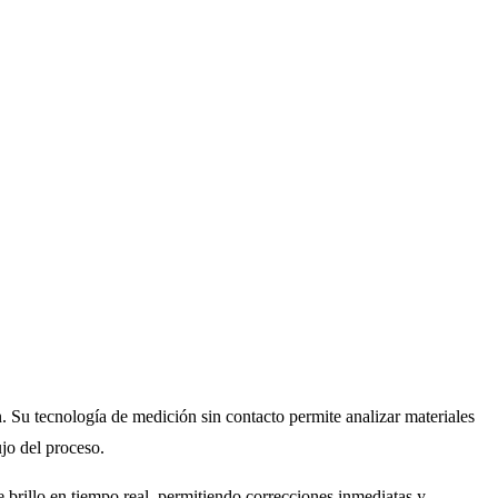
n. Su tecnología de medición sin contacto permite analizar materiales
ujo del proceso.
e brillo en tiempo real, permitiendo correcciones inmediatas y